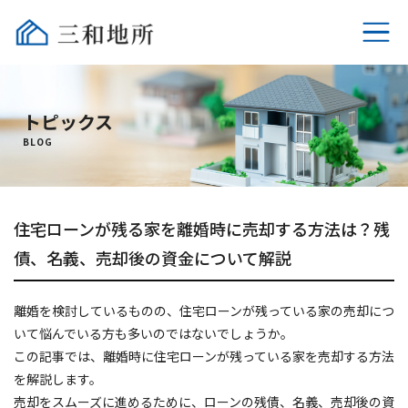
ホーム
トピックス
不動産売却
BLOG
選ばれる理由
住宅ローンが残る家を離婚時に売却する方法は？残
相続時の税金
債、名義、売却後の資金について解説
売却時の税金
離婚を検討しているものの、住宅ローンが残っている家の売却につ
よくあるご質問
いて悩んでいる方も多いのではないでしょうか。
この記事では、離婚時に住宅ローンが残っている家を売却する方法
会社概要
を解説します。
売却をスムーズに進めるために、ローンの残債、名義、売却後の資