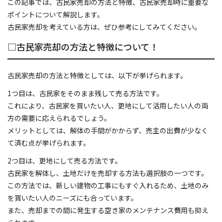
この記事では、古民家売却の方法と特徴、古民家売却時に重要な
代表あいさつ
ポイントについて解説します。
古民家売却を考えている方は、ぜひ参考にしてみてください。
プライバシーポリシー
□古民家売却の方法と特徴について！
お問い合わせ
古民家売却の方法と特徴としては、以下が挙げられます。
トピックス
1つ目は、古民家をそのまま残して売る方法です。
これにより、古民家を買いたい人、更地にして活用したい人の両
お客さまの声
方の需要に応えられるでしょう。
メリットとしては、解体の手間がかからず、売主の出費が少なく
て済む点が挙げられます。
2つ目は、更地にして売る方法です。
古民家を解体し、土地だけを売却する方法も選択肢の一つです。
この方法では、新しい建物の工事にもすぐ入れるため、土地のみ
を買いたい人のニーズにも合っています。
また、売却までの間に発生する空き家のメンテナンス費用も抑え