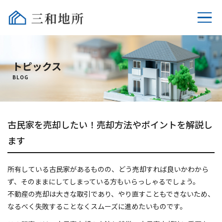
ホーム
トピックス
不動産売却
BLOG
選ばれる理由
古民家を売却したい！売却方法やポイントを解説し
相続時の税金
ます
売却時の税金
所有している古民家があるものの、どう売却すれば良いかわから
よくあるご質問
ず、そのままにしてしまっている方もいらっしゃるでしょう。
不動産の売却は大きな取引であり、やり直すこともできないため、
会社概要
なるべく失敗することなくスムーズに進めたいものです。