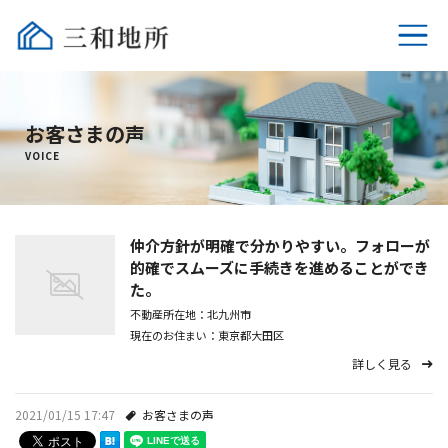
ホーム
お客さまの声
不動産売却
VOICE
選ばれる理由
仲介方針が明確で分かりやすい。フォローが
相続時の税金
的確でスムーズに手続きを進めることができ
た。
売却時の税金
不動産所在地：北九州市
現在のお住まい：東京都大田区
よくあるご質問
詳しく見る
会社概要
2021/01/15 17:47
お客さまの声