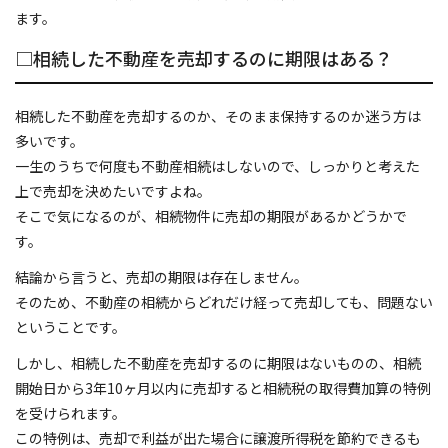
ます。
代表あいさつ
□相続した不動産を売却するのに期限はある？
プライバシーポリシー
相続した不動産を売却するのか、そのまま保持するのか迷う方は
お問い合わせ
多いです。
一生のうちで何度も不動産相続はしないので、しっかりと考えた
トピックス
上で売却を決めたいですよね。
そこで気になるのが、相続物件に売却の期限があるかどうかで
お客さまの声
す。
結論から言うと、売却の期限は存在しません。
そのため、不動産の相続からどれだけ経って売却しても、問題ない
ということです。
しかし、相続した不動産を売却するのに期限はないものの、相続
開始日から3年10ヶ月以内に売却すると相続税の取得費加算の特例
を受けられます。
この特例は、売却で利益が出た場合に譲渡所得税を節約できるも