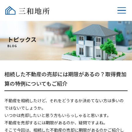
ホーム
トピックス
不動産売却
BLOG
選ばれる理由
相続した不動産の売却には期限があるの？取得費加
相続時の税金
算の特例についてもご紹介
売却時の税金
不動産を相続したけど、それをどうするか決めてない方は多いの
よくあるご質問
ではないでしょうか。
いつかは売却したいと思う方もいらっしゃると思います。
会社概要
不動産を売却するには期限があるのか、疑問ですよね。
そこで今回は、相続した不動産の売却に期限があるのかご紹介し