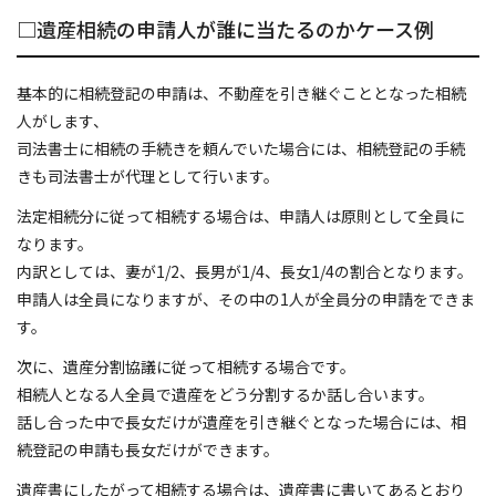
代表あいさつ
□遺産相続の申請人が誰に当たるのかケース例
プライバシーポリシー
基本的に相続登記の申請は、不動産を引き継ぐこととなった相続
人がします、
お問い合わせ
司法書士に相続の手続きを頼んでいた場合には、相続登記の手続
きも司法書士が代理として行います。
トピックス
法定相続分に従って相続する場合は、申請人は原則として全員に
なります。
お客さまの声
内訳としては、妻が1/2、長男が1/4、長女1/4の割合となります。
申請人は全員になりますが、その中の1人が全員分の申請をできま
す。
次に、遺産分割協議に従って相続する場合です。
相続人となる人全員で遺産をどう分割するか話し合います。
話し合った中で長女だけが遺産を引き継ぐとなった場合には、相
続登記の申請も長女だけができます。
遺産書にしたがって相続する場合は、遺産書に書いてあるとおり