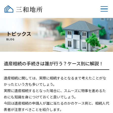
ホーム
トピックス
不動産売却
BLOG
選ばれる理由
遺産相続の手続きは誰が行う？ケース別に解説！
相続時の税金
売却時の税金
遺産相続に関しては、実際に相続するとなるまで考えたことがな
かったという方も多いでしょう。
実際に遺産相続するとなった場合に、スムーズに物事を進めるた
よくあるご質問
めにも知識を身につけておくと良いでしょう。
今回は遺産相続の申請人が誰に当たるのかのケース例と、相続人代
会社概要
表者が注意すべきことを紹介します。