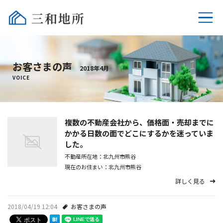
ホーム
お客さまの声
2018年4月
不動産売却
VOICE
選ばれる理由
複数の不動産会社から、価格面・売却までに
相続時の税金
かかる日数の面でどこにするかを迷っていま
した。
売却時の税金
不動産所在地：北九州市熊谷
現在のお住まい：北九州市熊谷
よくあるご質問
詳しく見る
会社概要
2018/04/19 12:04
お客さまの声