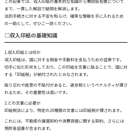
この記事では、収入印紙の基本的な知識から費用負担者について
代表あいさつ
まで、一貫した解説で疑問を解消します。
法的手続きに対する不安を和らげ、確実な情報を手に入れるため
プライバシーポリシー
の一助として、ぜひご一読ください。
□収入印紙の基礎知識
お問い合わせ
1.収入印紙とは何か
トピックス
収入印紙は、国に対する税金や手数料を支払うための証票です。
切手に似た形状をしており、この印紙を文書に貼ることで、国に対
お客さまの声
する「印紙税」が納付されたとみなされます。
貼り忘れや故意の不貼付があると、過怠税というペナルティが課さ
れるため、その重要性は高いです。
2.どの文書に必要か
印紙税法により、特定の20種類の文書には印紙税が課されます。
これには、不動産の譲渡契約や消費貸借に関する契約、さらには
預貯金証書が含まれます。