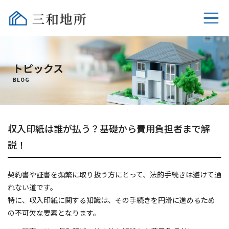
ホーム
トピックス
不動産売却
BLOG
選ばれる理由
収入印紙は誰が払う？基礎から費用負担者まで解
相続時の税金
説！
売却時の税金
契約書や証書を頻繁に取り扱う方にとって、法的手続きは避けて通
よくあるご質問
れない道です。
特に、収入印紙に関する知識は、その手続きを円滑に進めるため
会社概要
の不可欠な要素となります。